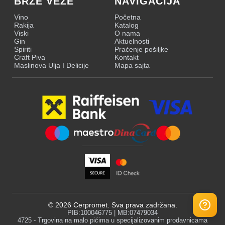
BRZE VEZE
NAVIGACIJA
Vino
Početna
Rakija
Katalog
Viski
O nama
Gin
Aktuelnosti
Spiriti
Praćenje pošiljke
Craft Piva
Kontakt
Maslinova Ulja I Delicije
Mapa sajta
©
2026
Cerpromet. Sva prava zadržana.
PIB:100046775 | MB:07479034
4725 - Trgovina na malo pićima u specijalizovanim prodavnicama