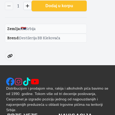
1
Dodaj u korpu
Zemlja
:
Srbija
Brend
:
Destilerija BB Klekovača
Distribucijom i prodajom vina, rakija i alkoholnih pića bavimo se
od 1990. godine. Tokom više od tri decenije poslovanja,
Cerpromet je izgradio poziciju jednog od najpouzdanijih i
najcenjenijih preduzeća u oblasti trgovine pićima na teritoriji
Srbije.